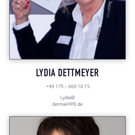
LYDIA DETTMEYER
+49 175 – 660 10 15
Lydia@
dermaHYPE.de