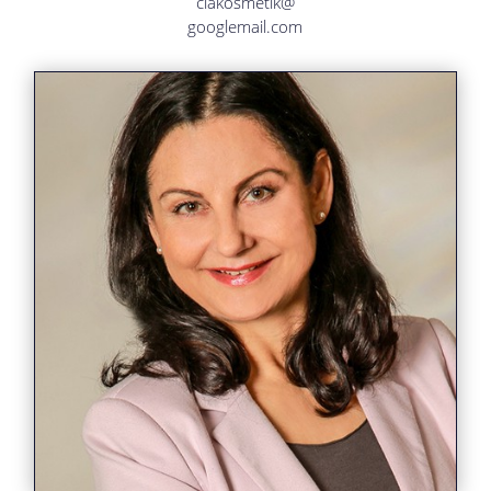
clakosmetik@
googlemail.com