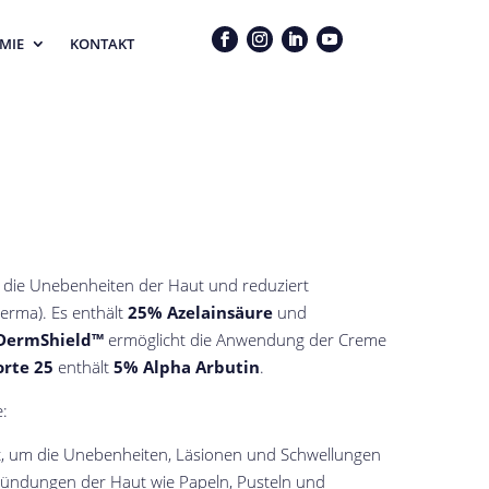
MIE
KONTAKT
die Unebenheiten der Haut und reduziert
rma). Es enthält
25% Azelainsäure
und
DermShield™
ermöglicht die Anwendung der Creme
orte 25
enthält
5% Alpha Arbutin
.
e:
t, um die Unebenheiten, Läsionen und Schwellungen
tzündungen der Haut wie Papeln, Pusteln und