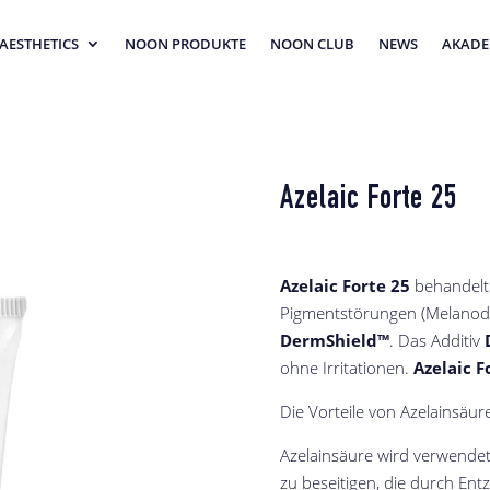
AESTHETICS
NOON PRODUKTE
NOON CLUB
NEWS
AKADE
Azelaic Forte 25
Azelaic Forte 25
behandelt 
Pigmentstörungen (Melanode
DermShield™
. Das Additiv
ohne Irritationen.
Azelaic F
Die Vorteile von Azelainsäur
Azelainsäure wird verwende
zu beseitigen, die durch En