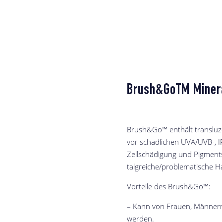
Brush&GoTM Minera
Brush&Go™ enthält transluze
vor schädlichen UVA/UVB-, I
Zellschädigung und Pigmen
talgreiche/problematische Hau
Vorteile des Brush&Go™:
– Kann von Frauen, Männer
werden.