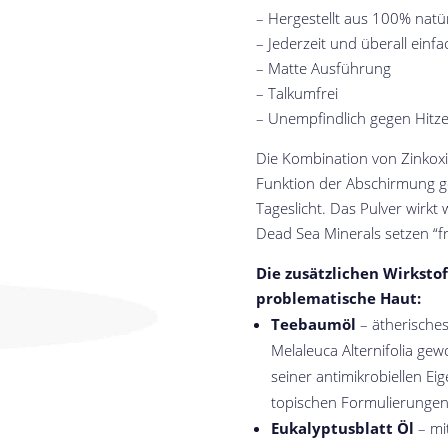
– Hergestellt aus 100% natü
– Jederzeit und überall einf
– Matte Ausführung
– Talkumfrei
– Unempfindlich gegen Hitz
Die Kombination von Zinkoxi
Funktion der Abschirmung g
Tageslicht. Das Pulver wirkt w
Dead Sea Minerals setzen “fre
Die zusätzlichen Wirksto
problematische Haut:
Teebaumöl
– ätherisches
Melaleuca Alternifolia g
seiner antimikrobiellen Eig
topischen Formulierungen
Eukalyptusblatt Öl
– mit