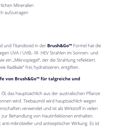
rlichen Mineralien
ach aufzutragen
e
d und Titandioxid in der
Brush&Go™
Formel hat die
egen UVA / UVB,- IR- HEV Strahlen im Sonnen- und
ie ein „Mikrospiegel“, der die Strahlung reflektiert.
ie Radikale” frei, hydratisieren, entgiften.
ffe von Brush&Go™ für talgreiche und
 Öl, das hauptsächlich aus der australischen Pflanze
ewonnen wird. Teebaumöl wird hauptsächlich wegen
enschaften verwendet und ist als Wirkstoff in vielen
 zur Behandlung von Hautinfektionen enthalten.
 anti-mikrobieller und antiseptischer Wirkung. Es ist