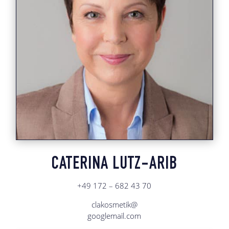
CATERINA LUTZ-ARIB
+49 172 – 682 43 70
clakosmetik@
googlemail.com