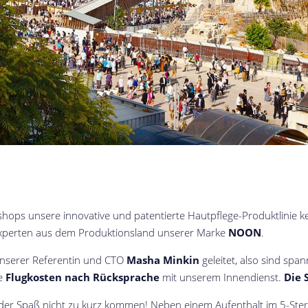
ops unsere innovative und patentierte Hautpflege-Produktlinie k
Experten aus dem Produktionsland unserer Marke
NOON
.
nserer Referentin und CTO
Masha Minkin
geleitet, also sind sp
ie
Flugkosten nach Rücksprache
mit unserem Innendienst.
Die 
der Spaß nicht zu kurz kommen! Neben einem Aufenthalt im 5-Stern