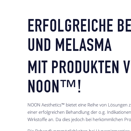
ERFOLGREICHE B
UND MELASMA
MIT PRODUKTEN V
NOON™!
NOON Aesthetics™ bietet eine Reihe von Lösungen zur
einer erfolgreichen Behandlung der o.g. Indikation
Wirkstoffe an. Da dies jedoch bei herkömmlichen Pr