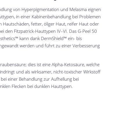
dlung von Hyperpigmentation und Melasma eignen
Hauttypen, in einer Kabinenbehandlung bei Problemen
n Hautschäden, fetter, öliger Haut, reifer Haut oder
ei den Fitzpatrick-Hauttypen IV–VI. Das G-Peel 50
thetics™ kann dank DermShield™ ein- bis
angewandt werden und führt zu einer Verbesserung
raubensäure; dies ist eine Alpha-Ketosäure, welche
eindringt und als wirksamer, nicht-toxischer Wirkstoff
n bei einer Behandlung zur Aufhellung bei
klen Flecken bei dunklen Hauttypen.