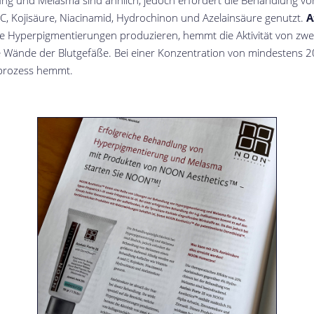
ng und Melasma sind ähnlich, jedoch erfordert die Behandlung v
C, Kojisäure, Niacinamid, Hydrochinon und Azelainsäure genutzt.
A
lche Hyperpigmentierungen produzieren, hemmt die Aktivität von z
Wände der Blutgefäße. Bei einer Konzentration von mindestens 20%
sprozess hemmt.