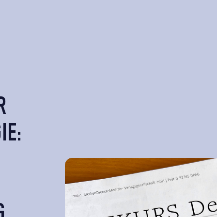
R
IE:
G